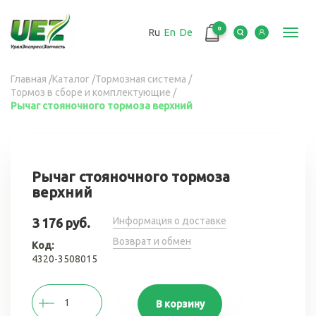
Перейти
к
0
Ru
En
De
основному
Toggl
содержанию
navig
Вы
Главная
/
Каталог
/
Тормозная система
/
Тормоз в сборе и комплектующие
/
здесь
Рычаг стояночного тормоза верхний
Рычаг стояночного тормоза
верхний
Информация о доставке
3 176 руб.
Возврат и обмен
Код:
4320-3508015
В корзину