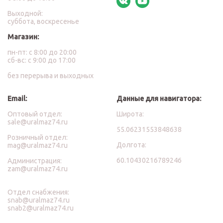
Выходной:
суббота, воскресенье
Магазин:
пн-пт: с 8:00 до 20:00
сб-вс: с 9:00 до 17:00
без перерыва и выходных
Email:
Данные для навигатора:
Оптовый отдел:
Широта:
sale@uralmaz74.ru
55.06231553848638
Розничный отдел:
Долгота:
mag@uralmaz74.ru
60.10430216789246
Администрация:
zam@uralmaz74.ru
Отдел снабжения:
snab@uralmaz74.ru
snab2@uralmaz74.ru