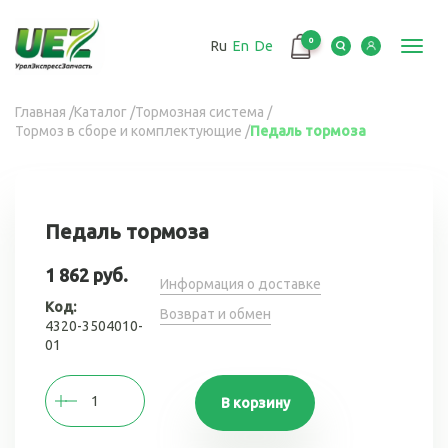
Перейти
к
0
Ru
En
De
основному
Toggl
содержанию
navig
Вы
Главная
/
Каталог
/
Тормозная система
/
Тормоз в сборе и комплектующие
/
Педаль тормоза
здесь
Педаль тормоза
1 862 руб.
Информация о доставке
Код:
Возврат и обмен
4320-3504010-
01
В корзину