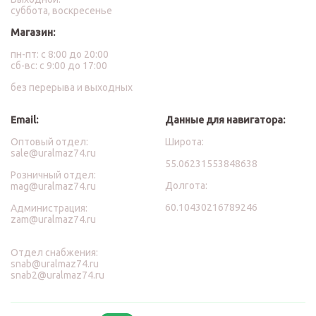
суббота, воскресенье
Магазин:
пн-пт: с 8:00 до 20:00
сб-вс: с 9:00 до 17:00
без перерыва и выходных
Email:
Данные для навигатора:
Оптовый отдел:
Широта:
sale@uralmaz74.ru
55.06231553848638
Розничный отдел:
Долгота:
mag@uralmaz74.ru
60.10430216789246
Администрация:
zam@uralmaz74.ru
Отдел снабжения:
snab@uralmaz74.ru
snab2@uralmaz74.ru