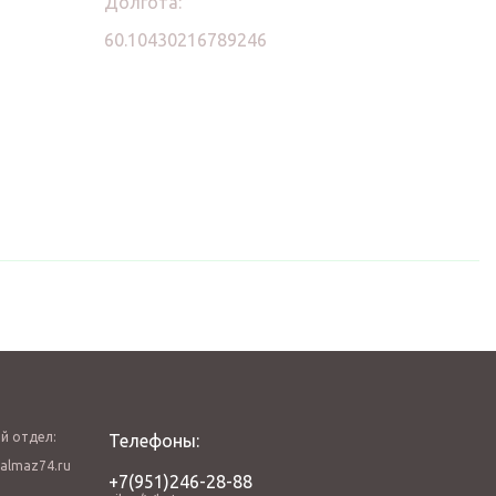
Долгота:
60.10430216789246
й отдел:
Телефоны:
almaz74.ru
+7(951)246-28-88