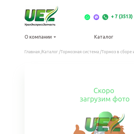
Перейти
к
основному
+ 7 (3513)
содержанию
О компании
Каталог
Вы
Главная
/
Каталог
/
Тормозная система
/
Тормоз в сборе
здесь