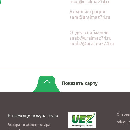
mag@uralmaz74.ru
Администрация:
zam@uralmaz74.ru
Отдел снабжения:
snab@uralmaz74.ru
snab2@uralmaz74.ru
Показать карту
Оптовы
В помощь покупателю
sale@ur
Возврат и обмен товара