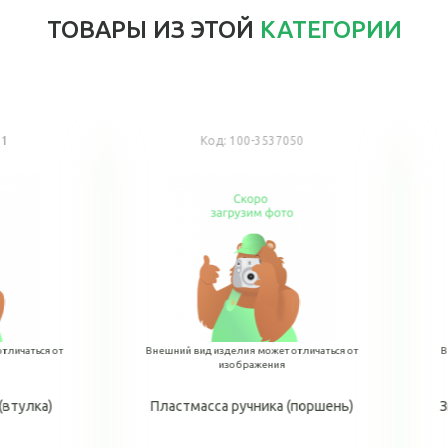
ТОВАРЫ ИЗ ЭТОЙ
КАТЕГОРИИ
Код:
4320-3507168
Код:
4320-3507140
ешний вид изделия может отличаться от
Внешний вид изделия может отли
изображения
изображения
а верхняя стояночного тормоза
Валик стояночного тормоза
АЗ