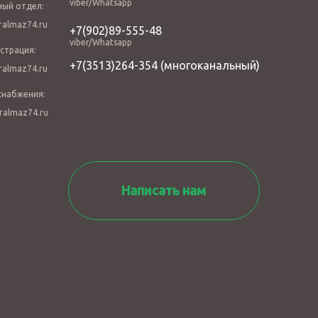
viber/Whatsapp
ный отдел:
almaz74.ru
+7(902)89-555-48
viber/Whatsapp
страция:
+7(3513)264-354
(многоканальный)
almaz74.ru
снабжения:
ralmaz74.ru
Написать нам