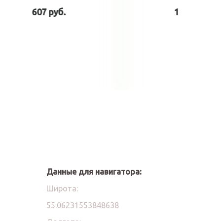
354 руб.
ину
В корзину
Данные для навигатора:
Широта:
55.06231553848638