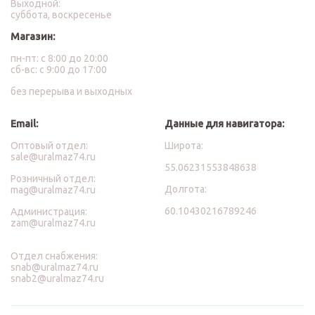
Выходной:
суббота, воскресенье
Магазин:
пн-пт: с 8:00 до 20:00
сб-вс: с 9:00 до 17:00
без перерыва и выходных
Email:
Данные для навигатора:
Оптовый отдел:
Широта:
sale@uralmaz74.ru
55.06231553848638
Розничный отдел:
Долгота:
mag@uralmaz74.ru
60.10430216789246
Администрация:
zam@uralmaz74.ru
Отдел снабжения:
snab@uralmaz74.ru
snab2@uralmaz74.ru