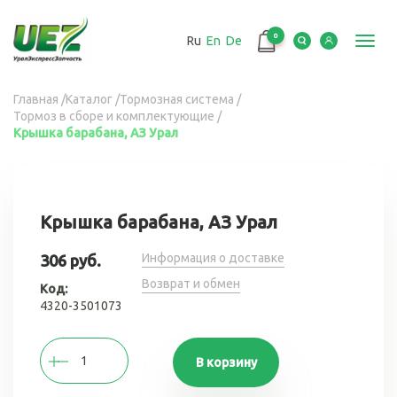
Перейти
к
0
Ru
En
De
основному
Toggl
содержанию
navig
Вы
Главная
/
Каталог
/
Тормозная система
/
Тормоз в сборе и комплектующие
/
здесь
Крышка барабана, АЗ Урал
Крышка барабана, АЗ Урал
Информация о доставке
306 руб.
Возврат и обмен
Код:
4320-3501073
В корзину