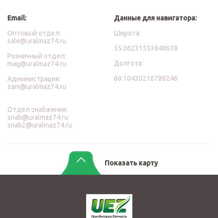
Email:
Данные для навигатора:
Оптовый отдел:
Широта:
sale@uralmaz74.ru
55.06231553848638
Розничный отдел:
Долгота:
mag@uralmaz74.ru
60.10430216789246
Администрация:
zam@uralmaz74.ru
Отдел снабжения:
snab@uralmaz74.ru
snab2@uralmaz74.ru
Показать карту