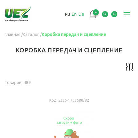
Перейти
к
0
Ru
En
De
основному
Toggl
содержанию
navig
Вы
Главная
/
Каталог
/
Коробка передач и сцепление
здесь
КОРОБКА ПЕРЕДАЧ И СЦЕПЛЕНИЕ
Товаров: 489
Код:
5336-1703580/82