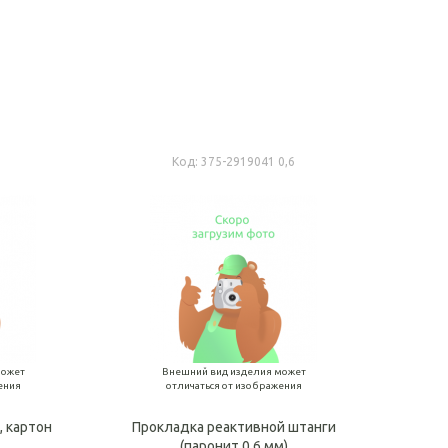
рзину
В корзину
5
Код:
375-2919041 0,6
может
Внешний вид изделия может
ения
отличаться от изображения
, картон
Прокладка реактивной штанги
(паронит 0,6 мм)