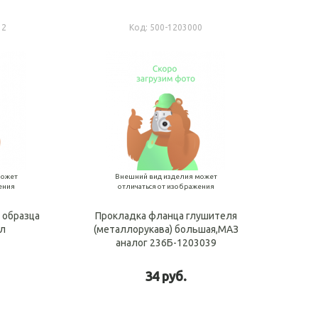
12
Код:
500-1203000
может
Внешний вид изделия может
ения
отличаться от изображения
 образца
Прокладка фланца глушителя
лл
(металлорукава) большая,МАЗ
аналог 236Б-1203039
34 руб.