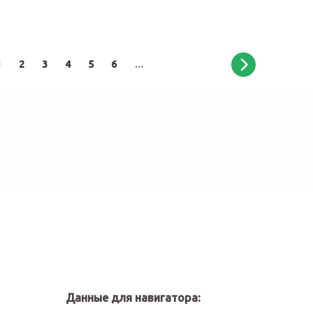
1
2
3
4
5
6
…
Данные для навигатора: