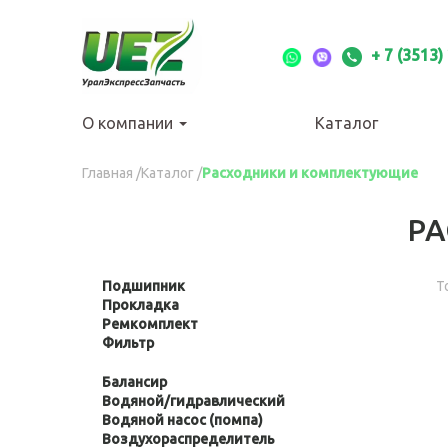
Перейти
к
основному
+ 7 (3513)
содержанию
О компании
Каталог
Вы
Главная
/
Каталог
/
Расходники и комплектующие
здесь
Р
Подшипник
Apply
Т
Прокладка
Apply
Подшипник
Ремкомплект
Прокладка
filter
Apply
Фильтр
Apply
filter
Ремкомплект
Фильтр
filter
filter
Балансир
Apply
Водяной/гидравлический
Балансир
Apply
Водяной насос (помпа)
filter
Apply
Водяной/
Воздухораспределитель
Водяной
Apply
гидравлический