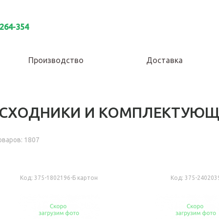
 264-354
Производство
Доставка
АСХОДНИКИ И КОМПЛЕКТУЮЩ
оваров: 1807
Код:
375-1802196-Б картон
Код:
375-240203