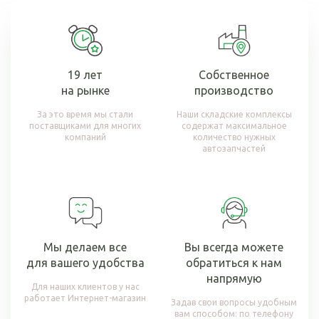
19 лет
Собственное
на рынке
производство
За это время мы стали
Наши складские комплексы
поставщиками для многих
содержат максимальное
компаний
количество нужных
автозапчастей
Мы делаем все
Вы всегда можете
для вашего удобства
обратиться к нам
напрямую
Для наших клиентов у нас
работает Интернет-магазин
Задав свои вопросы удобным
вам способом: по телефону