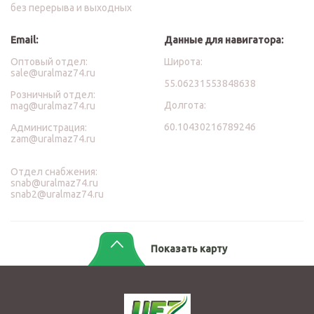
без перерыва и выходных
Email:
Данные для навигатора:
Оптовый отдел:
Широта:
sale@uralmaz74.ru
55.06231553848638
Розничный отдел:
Долгота:
mag@uralmaz74.ru
60.10430216789246
Администрация:
zam@uralmaz74.ru
Отдел снабжения:
snab@uralmaz74.ru
snab2@uralmaz74.ru
Показать карту