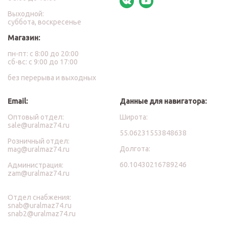
Выходной:
суббота, воскресенье
Магазин:
пн-пт: с 8:00 до 20:00
сб-вс: с 9:00 до 17:00
без перерыва и выходных
Email:
Данные для навигатора:
Оптовый отдел:
Широта:
sale@uralmaz74.ru
55.06231553848638
Розничный отдел:
Долгота:
mag@uralmaz74.ru
60.10430216789246
Администрация:
zam@uralmaz74.ru
Отдел снабжения:
snab@uralmaz74.ru
snab2@uralmaz74.ru