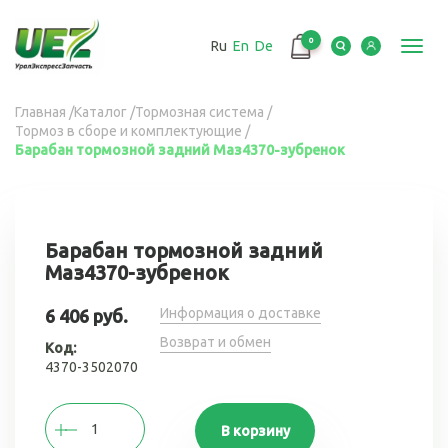
Перейти
к
0
Ru
En
De
основному
Toggl
содержанию
navig
Вы
Главная
/
Каталог
/
Тормозная система
/
Тормоз в сборе и комплектующие
/
здесь
Барабан тормозной задний Маз4370-зубренок
Барабан тормозной задний
Маз4370-зубренок
Информация о доставке
6 406 руб.
Возврат и обмен
Код:
4370-3502070
В корзину