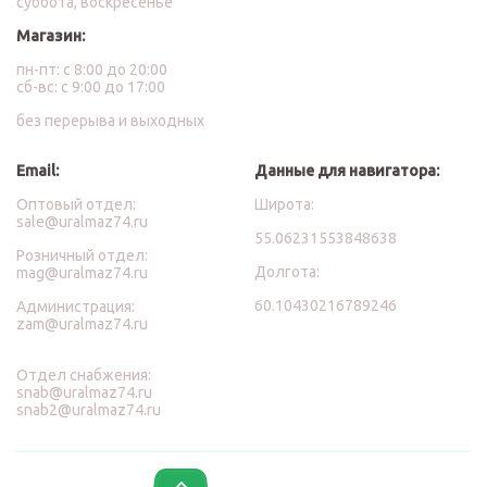
суббота, воскресенье
Магазин:
пн-пт: с 8:00 до 20:00
сб-вс: с 9:00 до 17:00
без перерыва и выходных
Email:
Данные для навигатора:
Оптовый отдел:
Широта:
sale@uralmaz74.ru
55.06231553848638
Розничный отдел:
Долгота:
mag@uralmaz74.ru
60.10430216789246
Администрация:
zam@uralmaz74.ru
Отдел снабжения:
snab@uralmaz74.ru
snab2@uralmaz74.ru