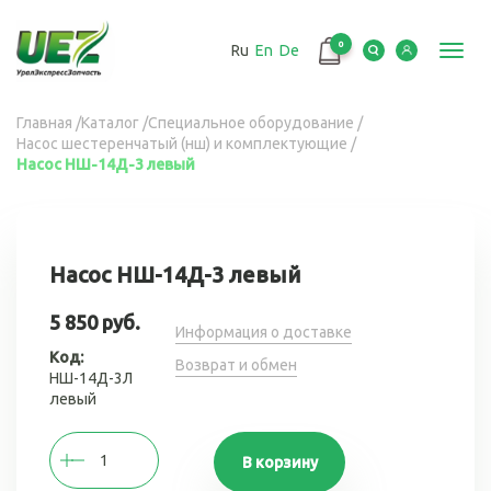
Перейти
к
0
Ru
En
De
основному
Toggl
содержанию
navig
Вы
Главная
/
Каталог
/
Специальное оборудование
/
Насос шестеренчатый (нш) и комплектующие
/
здесь
Насос НШ-14Д-3 левый
Насос НШ-14Д-3 левый
5 850 руб.
Информация о доставке
Код:
Возврат и обмен
НШ-14Д-3Л
левый
В корзину