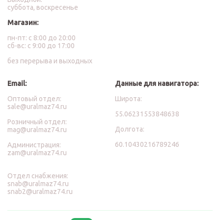
суббота, воскресенье
Магазин:
пн-пт: с 8:00 до 20:00
сб-вс: с 9:00 до 17:00
без перерыва и выходных
Email:
Данные для навигатора:
Оптовый отдел:
Широта:
sale@uralmaz74.ru
55.06231553848638
Розничный отдел:
Долгота:
mag@uralmaz74.ru
60.10430216789246
Администрация:
zam@uralmaz74.ru
Отдел снабжения:
snab@uralmaz74.ru
snab2@uralmaz74.ru