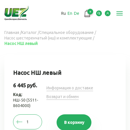
Перейти
к
0
Ru
En
De
основному
Toggl
содержанию
navig
Вы
Главная
/
Каталог
/
Специальное оборудование
/
Насос шестеренчатый (нш) и комплектующие
/
здесь
Насос НШ левый
Насос НШ левый
6 445 руб.
Информация о доставке
Код:
Возврат и обмен
НШ-50 (5511-
8604000)
В корзину