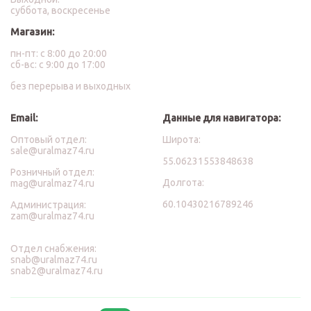
суббота, воскресенье
Магазин:
пн-пт: с 8:00 до 20:00
сб-вс: с 9:00 до 17:00
без перерыва и выходных
Email:
Данные для навигатора:
Оптовый отдел:
Широта:
sale@uralmaz74.ru
55.06231553848638
Розничный отдел:
Долгота:
mag@uralmaz74.ru
60.10430216789246
Администрация:
zam@uralmaz74.ru
Отдел снабжения:
snab@uralmaz74.ru
snab2@uralmaz74.ru