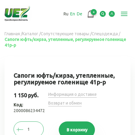
Перейти
к
0
Ru
En
De
основному
Toggl
содержанию
navig
Вы
Главная
/
Каталог
/
Сопутствующие товары
/
Спецодежда
/
Сапоги юфть/кирза, утепленные, регулируемое голенище
здесь
41р-р
Сапоги юфть/кирза, утепленные,
регулируемое голенище 41р-р
Информация о доставке
1 150 руб.
Возврат и обмен
Код:
2000086234472
В корзину