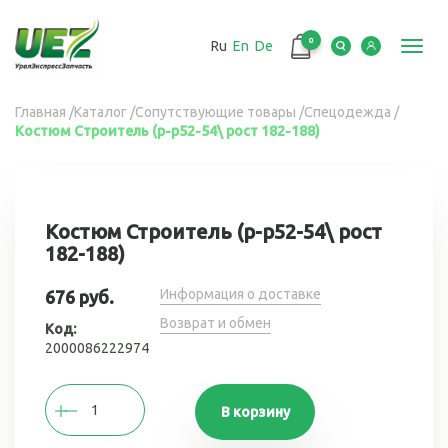
Перейти
к
0
Ru
En
De
основному
Toggl
содержанию
navig
Вы
Главная
/
Каталог
/
Сопутствующие товары
/
Спецодежда
/
Костюм Строитель (р-р52-54\ рост 182-188)
здесь
Костюм Строитель (р-р52-54\ рост
182-188)
Информация о доставке
676 руб.
Возврат и обмен
Код:
2000086222974
В корзину