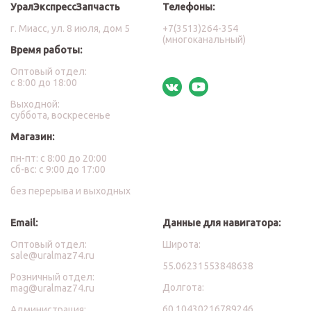
УралЭкспрессЗапчасть
Телефоны:
г. Миасс, ул. 8 июля, дом 5
+7(3513)264-354
(многоканальный)
Время работы:
Оптовый отдел:
с 8:00 до 18:00
Выходной:
суббота, воскресенье
Магазин:
пн-пт: с 8:00 до 20:00
сб-вс: с 9:00 до 17:00
без перерыва и выходных
Email:
Данные для навигатора:
Оптовый отдел:
Широта:
sale@uralmaz74.ru
55.06231553848638
Розничный отдел:
Долгота:
mag@uralmaz74.ru
60.10430216789246
Администрация: