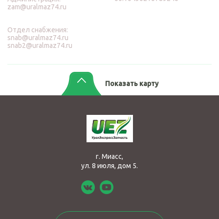
zam@uralmaz74.ru
Отдел снабжения:
snab@uralmaz74.ru
snab2@uralmaz74.ru
Показать карту
г. Миасс,
ул. 8 июля, дом 5.