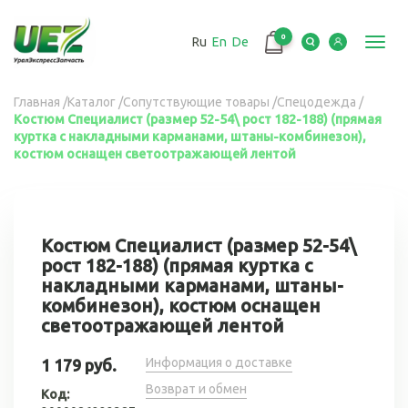
Перейти
к
0
Ru
En
De
основному
Toggl
содержанию
navig
Вы
Главная
/
Каталог
/
Сопутствующие товары
/
Спецодежда
/
Костюм Специалист (размер 52-54\ рост 182-188) (прямая
здесь
куртка с накладными карманами, штаны-комбинезон),
костюм оснащен светоотражающей лентой
Костюм Специалист (размер 52-54\
рост 182-188) (прямая куртка с
накладными карманами, штаны-
комбинезон), костюм оснащен
светоотражающей лентой
Информация о доставке
1 179 руб.
Возврат и обмен
Код: