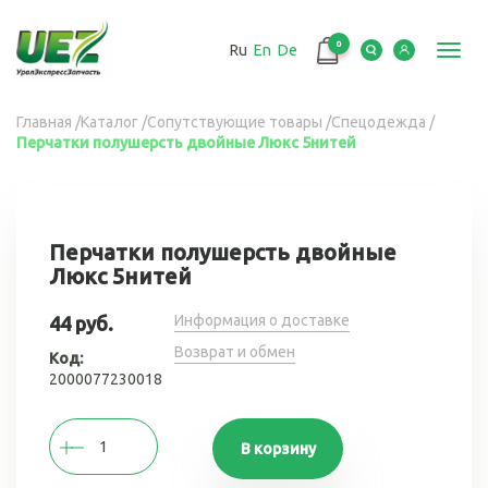
Перейти
к
0
Ru
En
De
основному
Toggl
содержанию
navig
Вы
Главная
/
Каталог
/
Сопутствующие товары
/
Спецодежда
/
Перчатки полушерсть двойные Люкс 5нитей
здесь
Перчатки полушерсть двойные
Люкс 5нитей
Информация о доставке
44 руб.
Возврат и обмен
Код:
2000077230018
В корзину