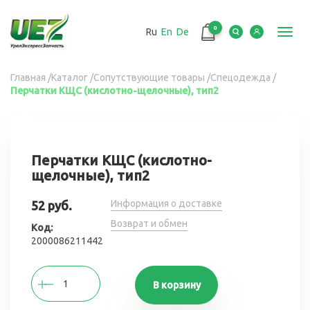
Перейти
к
0
Ru
En
De
основному
Toggl
содержанию
navig
Вы
Главная
/
Каталог
/
Сопутствующие товары
/
Спецодежда
/
Перчатки КЩС (кислотно-щелочные), тип2
здесь
Перчатки КЩС (кислотно-
щелочные), тип2
Информация о доставке
52 руб.
Возврат и обмен
Код:
2000086211442
В корзину