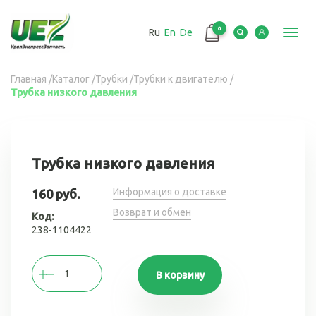
Перейти
к
0
Ru
En
De
основному
Toggl
содержанию
navig
Вы
Главная
/
Каталог
/
Трубки
/
Трубки к двигателю
/
Трубка низкого давления
здесь
Трубка низкого давления
Информация о доставке
160 руб.
Возврат и обмен
Код:
238-1104422
В корзину