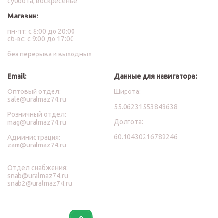
суббота, воскресенье
Магазин:
пн-пт: с 8:00 до 20:00
сб-вс: с 9:00 до 17:00
без перерыва и выходных
Email:
Данные для навигатора:
Оптовый отдел:
Широта:
sale@uralmaz74.ru
55.06231553848638
Розничный отдел:
Долгота:
mag@uralmaz74.ru
60.10430216789246
Администрация:
zam@uralmaz74.ru
Отдел снабжения:
snab@uralmaz74.ru
snab2@uralmaz74.ru