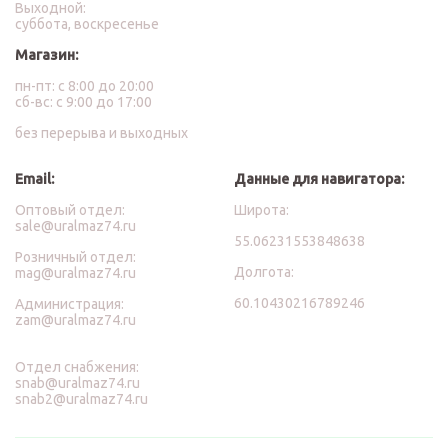
Выходной:
суббота, воскресенье
Магазин:
пн-пт: с 8:00 до 20:00
сб-вс: с 9:00 до 17:00
без перерыва и выходных
Email:
Данные для навигатора:
Оптовый отдел:
Широта:
sale@uralmaz74.ru
55.06231553848638
Розничный отдел:
Долгота:
mag@uralmaz74.ru
60.10430216789246
Администрация:
zam@uralmaz74.ru
Отдел снабжения:
snab@uralmaz74.ru
snab2@uralmaz74.ru