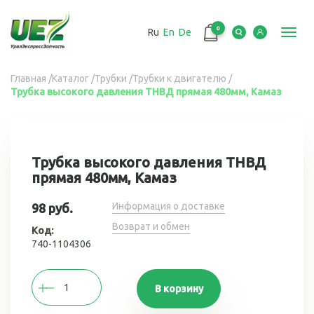
Перейти
к
0
Ru
En
De
основному
Toggl
содержанию
navig
Вы
Главная
/
Каталог
/
Трубки
/
Трубки к двигателю
/
Трубка высокого давления ТНВД прямая 480мм, Камаз
здесь
Трубка высокого давления ТНВД
прямая 480мм, Камаз
Информация о доставке
98 руб.
Возврат и обмен
Код:
740-1104306
В корзину