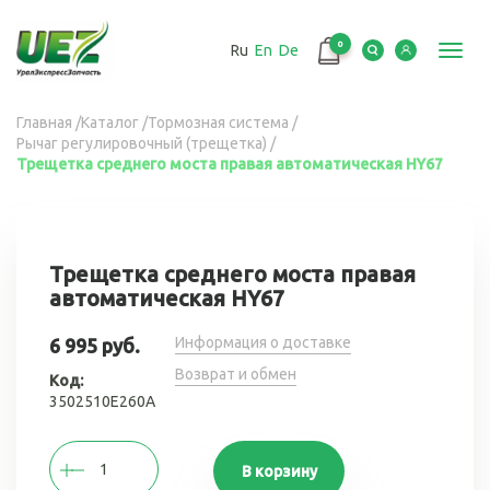
Перейти
к
0
Ru
En
De
основному
Toggl
содержанию
navig
Вы
Главная
/
Каталог
/
Тормозная система
/
Рычаг регулировочный (трещетка)
/
здесь
Трещетка среднего моста правая автоматическая HY67
Трещетка среднего моста правая
автоматическая HY67
Информация о доставке
6 995 руб.
Возврат и обмен
Код:
3502510Е260А
В корзину