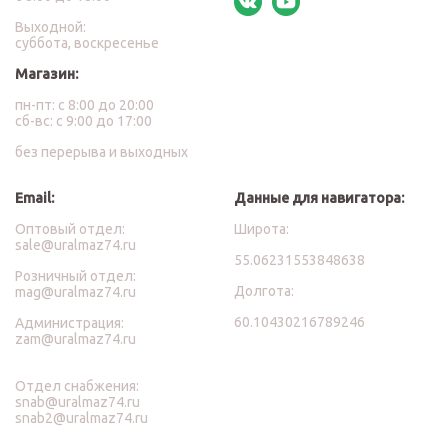
Выходной:
суббота, воскресенье
Магазин:
пн-пт: с 8:00 до 20:00
сб-вс: с 9:00 до 17:00
без перерыва и выходных
Email:
Данные для навигатора:
Оптовый отдел:
Широта:
sale@uralmaz74.ru
55.06231553848638
Розничный отдел:
Долгота:
mag@uralmaz74.ru
60.10430216789246
Администрация:
zam@uralmaz74.ru
Отдел снабжения:
snab@uralmaz74.ru
snab2@uralmaz74.ru