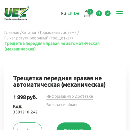
Перейти
к
0
Ru
En
De
основному
Toggl
содержанию
navig
Вы
Главная
/
Каталог
/
Тормозная система
/
Рычаг регулировочный (трещетка)
/
здесь
Трещетка передняя правая не автоматическая
(механическая)
Трещетка передняя правая не
автоматическая (механическая)
Информация о доставке
1 898 руб.
Возврат и обмен
Код:
3501210-242