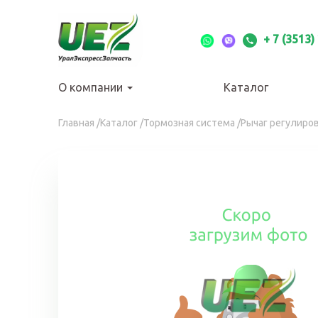
Перейти
к
основному
+ 7 (3513)
содержанию
О компании
Каталог
Вы
Главная
/
Каталог
/
Тормозная система
/
Рычаг регулиро
здесь