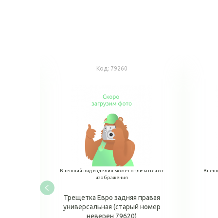
Код:
79260
аться от
Внешний вид изделия может отличаться от
Внешн
изображения
левая
Трещетка Евро задняя правая
универсальная (старый номер
неверен 79620)