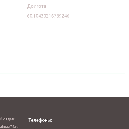
Долгота:
60.10430216789246
й отдел:
Телефоны:
almaz74.ru