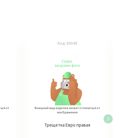
Код:
80040
ься от
Внешний вид изделия может отличаться от
Внешний
изображения
Трещетка Евро правая
Т