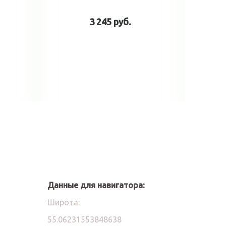
3 245 руб.
у
В корзину
Данные для навигатора:
Широта:
55.06231553848638