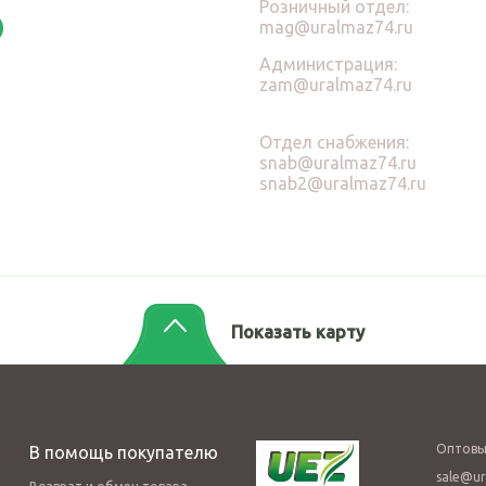
Розничный отдел:
mag@uralmaz74.ru
Администрация:
zam@uralmaz74.ru
Отдел снабжения:
snab@uralmaz74.ru
snab2@uralmaz74.ru
Показать карту
Оптовы
В помощь покупателю
sale@ur