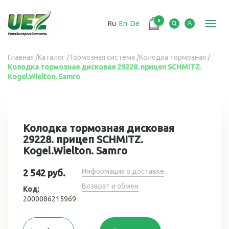
Перейти
к
0
Ru
En
De
основному
Toggl
содержанию
navig
Вы
Главная
/
Каталог
/
Тормозная система
/
Колодка тормозная
/
Колодка тормозная дисковая 29228. прицеп SCHMITZ.
здесь
Kogel.Wielton. Samro
Колодка тормозная дисковая
29228. прицеп SCHMITZ.
Kogel.Wielton. Samro
Информация о доставке
2 542 руб.
Возврат и обмен
Код:
2000086215969