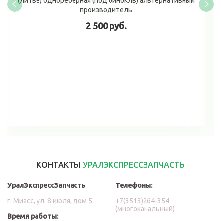
(литье) однореберная (под бинокль) альтернативный
производитель
2 500 руб.
В корзину
КОНТАКТЫ
УРАЛЭКСПРЕССЗАПЧАСТЬ
УралЭкспрессЗапчасть
Телефоны:
г. Миасс, ул. 8 июля, дом 5
+7(3513)264-354
(многоканальный)
Время работы: