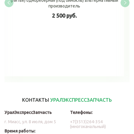
(литье) однореберная (под бинокль) альтернативный
производитель
2 500 руб.
В корзину
КОНТАКТЫ
УРАЛЭКСПРЕССЗАПЧАСТЬ
УралЭкспрессЗапчасть
Телефоны:
г. Миасс, ул. 8 июля, дом 5
+7(3513)264-354
(многоканальный)
Время работы: