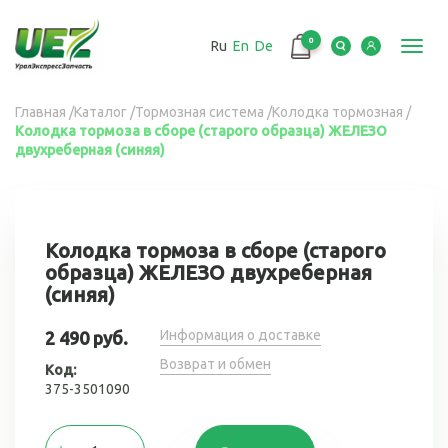
Перейти
к
0
Ru
En
De
основному
Toggl
содержанию
navig
Вы
Главная
/
Каталог
/
Тормозная система
/
Колодка тормозная
/
Колодка тормоза в сборе (старого образца) ЖЕЛЕЗО
здесь
двухреберная (синяя)
Колодка тормоза в сборе (старого
образца) ЖЕЛЕЗО двухреберная
(синяя)
Информация о доставке
2 490 руб.
Возврат и обмен
Код:
375-3501090