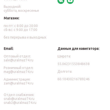
Выходной:
суббота, воскресенье
Магазин:
пн-пт: с 8:00 до 20:00
сб-вс: с 9:00 до 17:00
без перерыва и выходных
Email:
Данные для навигатора:
Оптовый отдел:
Широта:
sale@uralmaz74.ru
55.06231553848638
Розничный отдел:
Долгота:
mag@uralmaz74.ru
60.10430216789246
Администрация:
zam@uralmaz74.ru
Отдел снабжения:
snab@uralmaz74.ru
snab2@uralmaz74.ru