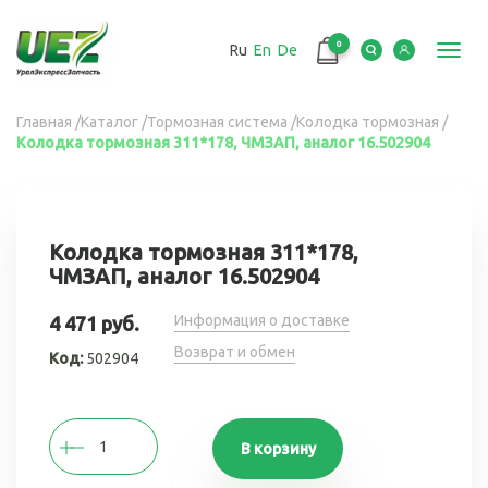
Перейти
к
0
Ru
En
De
основному
Toggl
содержанию
navig
Вы
Главная
/
Каталог
/
Тормозная система
/
Колодка тормозная
/
Колодка тормозная 311*178, ЧМЗАП, аналог 16.502904
здесь
Колодка тормозная 311*178,
ЧМЗАП, аналог 16.502904
Информация о доставке
4 471 руб.
Возврат и обмен
Код:
502904
В корзину