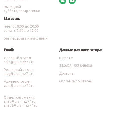
Выходной:
суббота, воскресенье
Магазин:
пн-пт: с 8:00 до 20:00
сб-вс: с 9:00 до 17:00
без перерыва и выходных
Email:
Данные для навигатора:
Оптовый отдел:
Широта:
sale@uralmaz74.ru
55.06231553848638
Розничный отдел:
Долгота:
mag@uralmaz74.ru
60.10430216789246
Администрация:
zam@uralmaz74.ru
Отдел снабжения:
snab@uralmaz74.ru
snab2@uralmaz74.ru