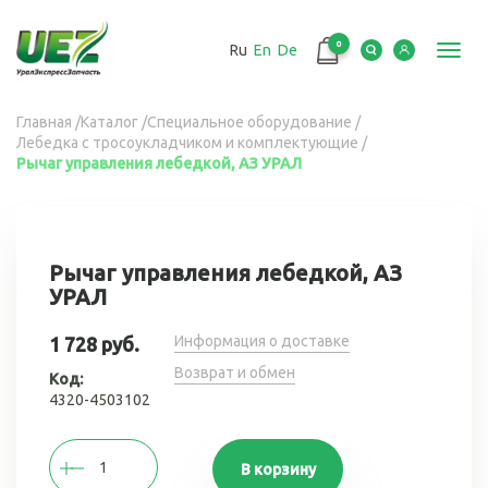
Перейти
к
0
Ru
En
De
основному
Toggl
содержанию
navig
Вы
Главная
/
Каталог
/
Специальное оборудование
/
Лебедка с тросоукладчиком и комплектующие
/
здесь
Рычаг управления лебедкой, АЗ УРАЛ
Рычаг управления лебедкой, АЗ
УРАЛ
Информация о доставке
1 728 руб.
Возврат и обмен
Код:
4320-4503102
В корзину