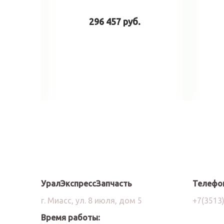
296 457 руб.
ину
В корзину
УралЭкспрессЗапчасть
Телефо
г. Миасс, ул. 8 июля, дом 5
+7(3513
Время работы: