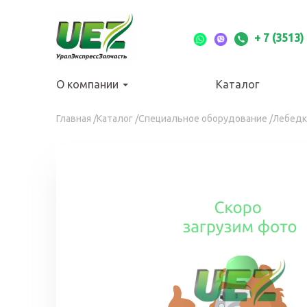
Перейти
к
основному
+ 7 (3513)
содержанию
О компании
Каталог
Вы
Главная
/
Каталог
/
Специальное оборудование
/
Лебедк
здесь