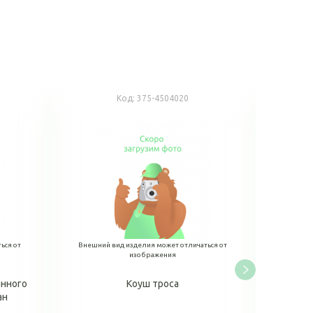
Код:
375-4504020
ься от
Внешний вид изделия может отличаться от
Внешний
изображения
анного
Коуш троса
Опора 
ан
в