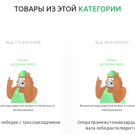
ТОВАРЫ ИЗ ЭТОЙ
КАТЕГОРИИ
Код:
375-4501259-Б
Код:
4320-4502092
ий вид изделия может отличаться от
Внешний вид изделия может отличат
изображения
изображения
 лебедки с троссоукладчиком
Опора промежуточная кард
вала лебёдки полиурет