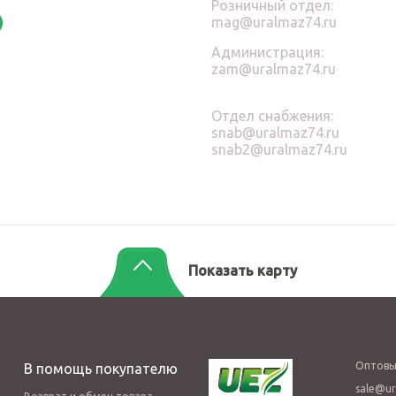
Розничный отдел:
mag@uralmaz74.ru
Администрация:
zam@uralmaz74.ru
Отдел снабжения:
snab@uralmaz74.ru
snab2@uralmaz74.ru
Показать карту
Оптовы
В помощь покупателю
sale@ur