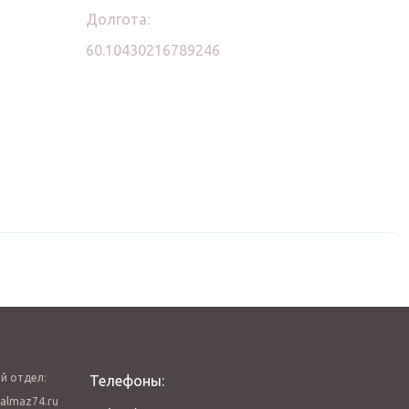
Долгота:
60.10430216789246
й отдел:
Телефоны:
almaz74.ru