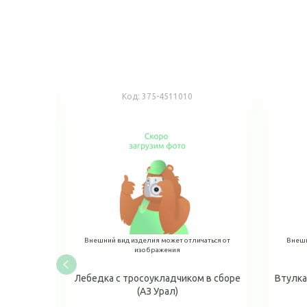
Код:
375-4511010
аться от
Внешний вид изделия может отличаться от
Внешн
изображения
узовой
Лебедка с тросоукладчиком в сборе
Втулка
бинец,
(АЗ Урал)