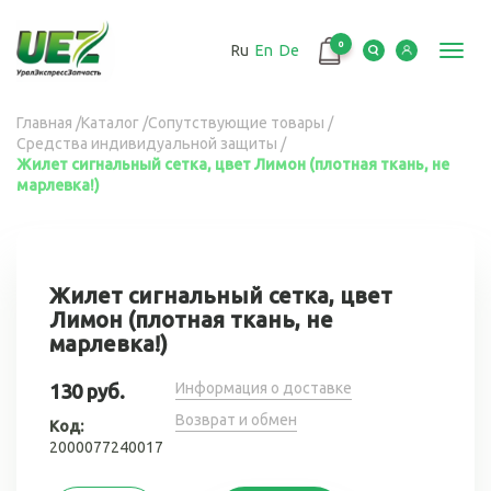
Перейти
к
0
Ru
En
De
основному
Toggl
содержанию
navig
Вы
Главная
/
Каталог
/
Сопутствующие товары
/
Средства индивидуальной защиты
/
здесь
Жилет сигнальный сетка, цвет Лимон (плотная ткань, не
марлевка!)
Жилет сигнальный сетка, цвет
Лимон (плотная ткань, не
марлевка!)
Информация о доставке
130 руб.
Возврат и обмен
Код:
2000077240017