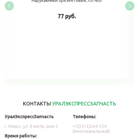
Нарукавники брезентовые, пл.400
77 руб.
В корзину
КОНТАКТЫ
УРАЛЭКСПРЕССЗАПЧАСТЬ
УралЭкспрессЗапчасть
Телефоны:
г. Миасс, ул. 8 июля, дом 5
+7(3513)264-354
(многоканальный)
Время работы: