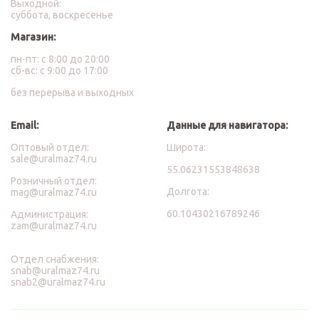
Выходной:
суббота, воскресенье
Магазин:
пн-пт: с 8:00 до 20:00
сб-вс: с 9:00 до 17:00
без перерыва и выходных
Email:
Данные для навигатора:
Оптовый отдел:
Широта:
sale@uralmaz74.ru
55.06231553848638
Розничный отдел:
Долгота:
mag@uralmaz74.ru
60.10430216789246
Администрация:
zam@uralmaz74.ru
Отдел снабжения:
snab@uralmaz74.ru
snab2@uralmaz74.ru