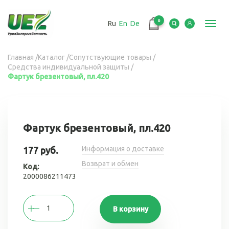
Перейти
к
0
Ru
En
De
основному
Toggl
содержанию
navig
Вы
Главная
/
Каталог
/
Сопутствующие товары
/
Средства индивидуальной защиты
/
здесь
Фартук брезентовый, пл.420
Фартук брезентовый, пл.420
Информация о доставке
177 руб.
Возврат и обмен
Код:
2000086211473
В корзину