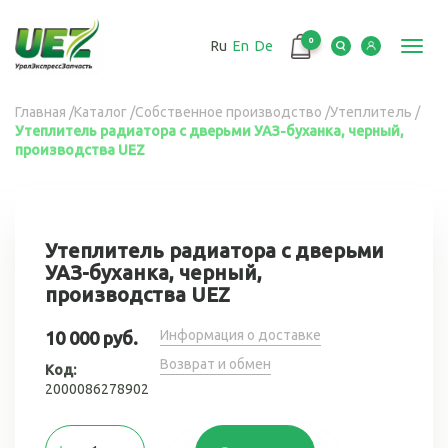
Перейти
к
0
Ru
En
De
основному
Toggl
содержанию
navig
Вы
Главная
/
Каталог
/
Собственное производство
/
Утеплитель
/
Утеплитель радиатора с дверьми УАЗ-буханка, черный,
здесь
производства UEZ
Утеплитель радиатора с дверьми
УАЗ-буханка, черный,
производства UEZ
Информация о доставке
10 000 руб.
Возврат и обмен
Код:
2000086278902