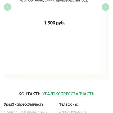
4301-3914080, синий, производства 'UEZ'
1 500 руб.
В корзину
КОНТАКТЫ
УРАЛЭКСПРЕССЗАПЧАСТЬ
УралЭкспрессЗапчасть
Телефоны:
г. Миасс, ул. 8 июля, дом 5
+7(3513)264-354