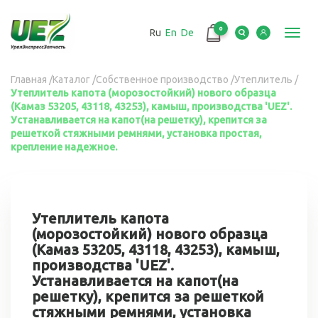
Перейти
к
0
Ru
En
De
основному
Toggl
содержанию
navig
Вы
Главная
/
Каталог
/
Собственное производство
/
Утеплитель
/
Утеплитель капота (морозостойкий) нового образца
здесь
(Камаз 53205, 43118, 43253), камыш, производства 'UEZ'.
Устанавливается на капот(на решетку), крепится за
решеткой стяжными ремнями, установка простая,
крепление надежное.
Утеплитель капота
(морозостойкий) нового образца
(Камаз 53205, 43118, 43253), камыш,
производства 'UEZ'.
Устанавливается на капот(на
решетку), крепится за решеткой
стяжными ремнями, установка