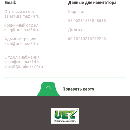
Email:
Данные для навигатора:
Оптовый отдел:
Широта:
sale@uralmaz74.ru
55.06231553848638
Розничный отдел:
Долгота:
mag@uralmaz74.ru
60.10430216789246
Администрация:
zam@uralmaz74.ru
Отдел снабжения:
snab@uralmaz74.ru
snab2@uralmaz74.ru
Показать карту