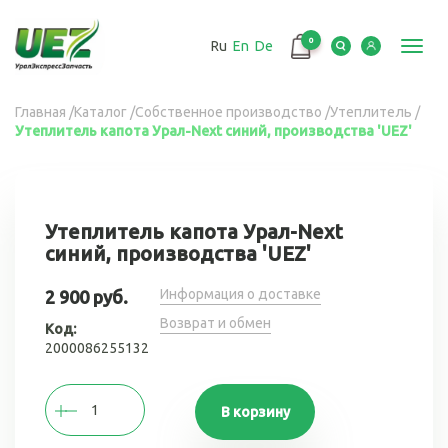
Перейти
к
0
Ru
En
De
основному
Toggl
содержанию
navig
Вы
Главная
/
Каталог
/
Собственное производство
/
Утеплитель
/
Утеплитель капота Урал-Next синий, производства 'UEZ'
здесь
Утеплитель капота Урал-Next
синий, производства 'UEZ'
Информация о доставке
2 900 руб.
Возврат и обмен
Код:
2000086255132
В корзину