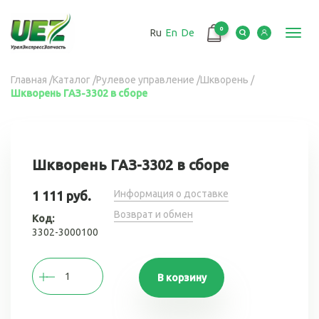
Перейти
к
0
Ru
En
De
основному
Toggl
содержанию
navig
Вы
Главная
/
Каталог
/
Рулевое управление
/
Шкворень
/
Шкворень ГАЗ-3302 в сборе
здесь
Шкворень ГАЗ-3302 в сборе
Информация о доставке
1 111 руб.
Возврат и обмен
Код:
3302-3000100
В корзину