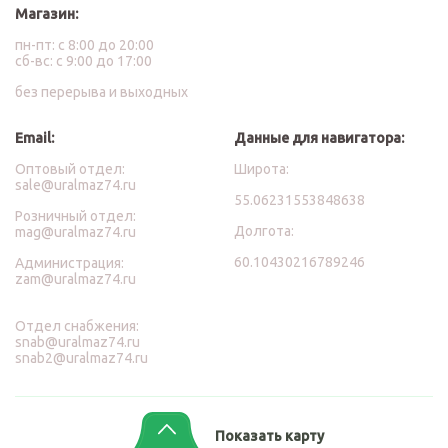
Магазин:
пн-пт: с 8:00 до 20:00
сб-вс: с 9:00 до 17:00
без перерыва и выходных
Email:
Данные для навигатора:
Оптовый отдел:
Широта:
sale@uralmaz74.ru
55.06231553848638
Розничный отдел:
Долгота:
mag@uralmaz74.ru
60.10430216789246
Администрация:
zam@uralmaz74.ru
Отдел снабжения:
snab@uralmaz74.ru
snab2@uralmaz74.ru
Показать карту