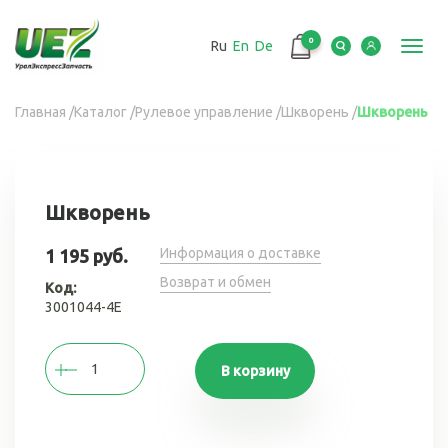
Перейти
к
0
Ru
En
De
основному
Toggl
содержанию
navig
Вы
Главная
/
Каталог
/
Рулевое управление
/
Шкворень
/
Шкворень
здесь
Шкворень
Информация о доставке
1 195 руб.
Возврат и обмен
Код:
3001044-4Е
В корзину