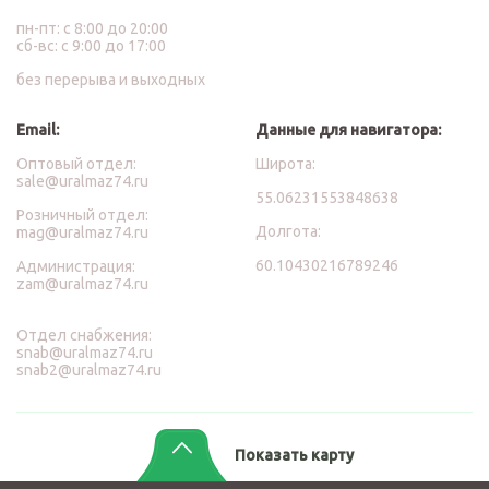
пн-пт: с 8:00 до 20:00
сб-вс: с 9:00 до 17:00
без перерыва и выходных
Email:
Данные для навигатора:
Оптовый отдел:
Широта:
sale@uralmaz74.ru
55.06231553848638
Розничный отдел:
Долгота:
mag@uralmaz74.ru
60.10430216789246
Администрация:
zam@uralmaz74.ru
Отдел снабжения:
snab@uralmaz74.ru
snab2@uralmaz74.ru
Показать карту