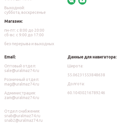
Выходной:
суббота, воскресенье
Магазин:
пн-пт: с 8:00 до 20:00
сб-вс: с 9:00 до 17:00
без перерыва и выходных
Email:
Данные для навигатора:
Оптовый отдел:
Широта:
sale@uralmaz74.ru
55.06231553848638
Розничный отдел:
Долгота:
mag@uralmaz74.ru
60.10430216789246
Администрация:
zam@uralmaz74.ru
Отдел снабжения:
snab@uralmaz74.ru
snab2@uralmaz74.ru