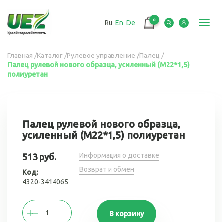
Перейти
к
0
Ru
En
De
основному
Toggl
содержанию
navig
Вы
Главная
/
Каталог
/
Рулевое управление
/
Палец
/
Палец рулевой нового образца, усиленный (М22*1,5)
здесь
полиуретан
Палец рулевой нового образца,
усиленный (М22*1,5) полиуретан
Информация о доставке
513 руб.
Возврат и обмен
Код:
4320-3414065
В корзину