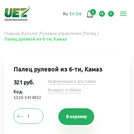
Перейти
к
0
Ru
En
De
основному
Toggl
содержанию
navig
Вы
Главная
/
Каталог
/
Рулевое управление
/
Палец
/
Палец рулевой из 6-ти, Камаз
здесь
Палец рулевой из 6-ти, Камаз
Информация о доставке
321 руб.
Возврат и обмен
Код:
5320-3414032
В корзину