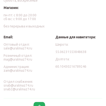
суббота, воскресенье
Магазин:
пн-пт: с 8:00 до 20:00
сб-вс: с 9:00 до 17:00
без перерыва и выходных
Email:
Данные для навигатора:
Оптовый отдел:
Широта:
sale@uralmaz74.ru
55.06231553848638
Розничный отдел:
Долгота:
mag@uralmaz74.ru
60.10430216789246
Администрация:
zam@uralmaz74.ru
Отдел снабжения:
snab@uralmaz74.ru
snab2@uralmaz74.ru