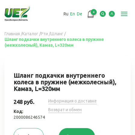
Перейти
к
0
Ru
En
De
основному
Toggl
содержанию
navig
Вы
Главная
/
Каталог
/
Рти
/
Шланг
/
Шланг подкачки внутреннего колеса в пружине
здесь
(межколесный), Камаз, L=320мм
Шланг подкачки внутреннего
колеса в пружине (межколесный),
Камаз, L=320мм
Информация о доставке
248 руб.
Возврат и обмен
Код:
2000086246574