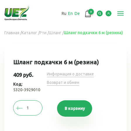
Перейти
к
0
Ru
En
De
основному
Toggl
содержанию
navig
Вы
Главная
/
Каталог
/
Рти
/
Шланг
/
Шланг подкачки 6 м (резина)
здесь
Шланг подкачки 6 м (резина)
Информация о доставке
409 руб.
Возврат и обмен
Код:
5320-3929010
В корзину