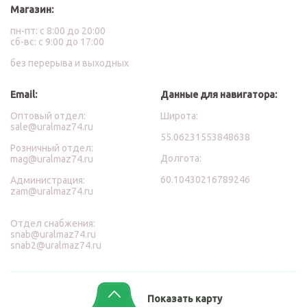
Магазин:
пн-пт: с 8:00 до 20:00
сб-вс: с 9:00 до 17:00
без перерыва и выходных
Email:
Данные для навигатора:
Оптовый отдел:
Широта:
sale@uralmaz74.ru
55.06231553848638
Розничный отдел:
Долгота:
mag@uralmaz74.ru
60.10430216789246
Администрация:
zam@uralmaz74.ru
Отдел снабжения:
snab@uralmaz74.ru
snab2@uralmaz74.ru
Показать карту