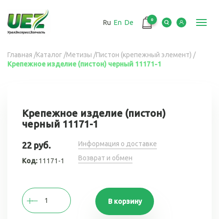
Перейти
к
0
Ru
En
De
основному
Toggl
содержанию
navig
Вы
Главная
/
Каталог
/
Метизы
/
Пистон (крепежный элемент)
/
Крепежное изделие (пистон) черный 11171-1
здесь
Крепежное изделие (пистон)
черный 11171-1
Информация о доставке
22 руб.
Возврат и обмен
Код:
11171-1
В корзину