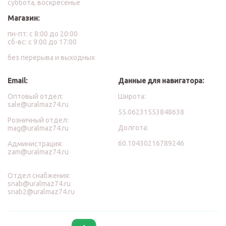
суббота, воскресенье
Магазин:
пн-пт: с 8:00 до 20:00
сб-вс: с 9:00 до 17:00
без перерыва и выходных
Email:
Данные для навигатора:
Оптовый отдел:
Широта:
sale@uralmaz74.ru
55.06231553848638
Розничный отдел:
Долгота:
mag@uralmaz74.ru
60.10430216789246
Администрация:
zam@uralmaz74.ru
Отдел снабжения:
snab@uralmaz74.ru
snab2@uralmaz74.ru