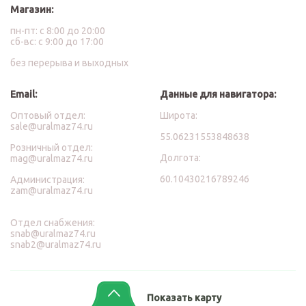
Магазин:
пн-пт: с 8:00 до 20:00
сб-вс: с 9:00 до 17:00
без перерыва и выходных
Email:
Данные для навигатора:
Оптовый отдел:
Широта:
sale@uralmaz74.ru
55.06231553848638
Розничный отдел:
Долгота:
mag@uralmaz74.ru
60.10430216789246
Администрация:
zam@uralmaz74.ru
Отдел снабжения:
snab@uralmaz74.ru
snab2@uralmaz74.ru
Показать карту