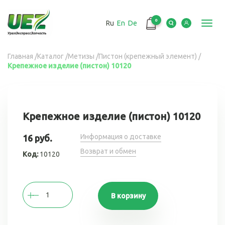
Перейти
к
0
Ru
En
De
основному
Toggl
содержанию
navig
Вы
Главная
/
Каталог
/
Метизы
/
Пистон (крепежный элемент)
/
Крепежное изделие (пистон) 10120
здесь
Крепежное изделие (пистон) 10120
Информация о доставке
16 руб.
Возврат и обмен
Код:
10120
В корзину