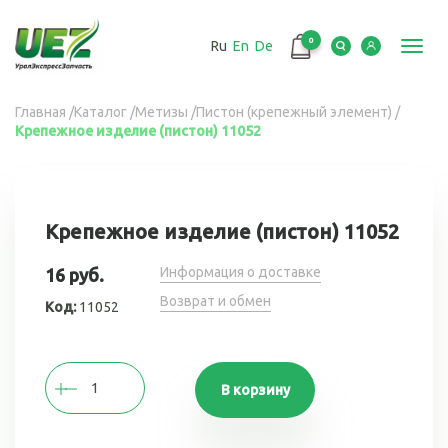
Перейти
к
0
Ru
En
De
основному
Toggl
содержанию
navig
Вы
Главная
/
Каталог
/
Метизы
/
Пистон (крепежный элемент)
/
Крепежное изделие (пистон) 11052
здесь
Крепежное изделие (пистон) 11052
Информация о доставке
16 руб.
Возврат и обмен
Код:
11052
В корзину