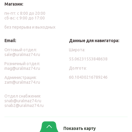
Магазин:
пн-пт: с 8:00 до 20:00
сб-вс: с 9:00 до 17:00
без перерыва и выходных
Email:
Данные для навигатора:
Оптовый отдел:
Широта:
sale@uralmaz74.ru
55.06231553848638
Розничный отдел:
Долгота:
mag@uralmaz74.ru
60.10430216789246
Администрация:
zam@uralmaz74.ru
Отдел снабжения:
snab@uralmaz74.ru
snab2@uralmaz74.ru
Показать карту