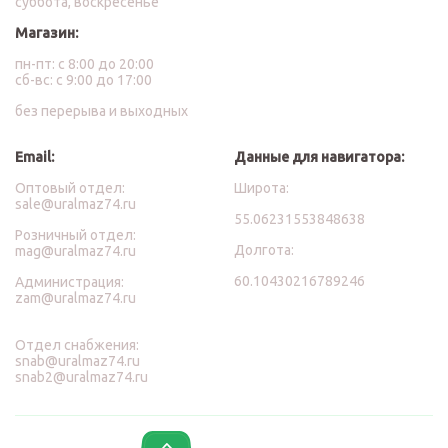
суббота, воскресенье
Магазин:
пн-пт: с 8:00 до 20:00
сб-вс: с 9:00 до 17:00
без перерыва и выходных
Email:
Данные для навигатора:
Оптовый отдел:
Широта:
sale@uralmaz74.ru
55.06231553848638
Розничный отдел:
Долгота:
mag@uralmaz74.ru
60.10430216789246
Администрация:
zam@uralmaz74.ru
Отдел снабжения:
snab@uralmaz74.ru
snab2@uralmaz74.ru