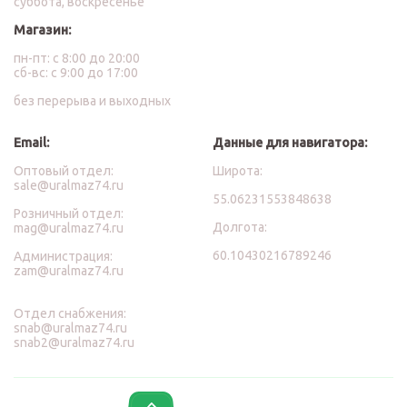
суббота, воскресенье
Магазин:
пн-пт: с 8:00 до 20:00
сб-вс: с 9:00 до 17:00
без перерыва и выходных
Email:
Данные для навигатора:
Оптовый отдел:
Широта:
sale@uralmaz74.ru
55.06231553848638
Розничный отдел:
Долгота:
mag@uralmaz74.ru
60.10430216789246
Администрация:
zam@uralmaz74.ru
Отдел снабжения:
snab@uralmaz74.ru
snab2@uralmaz74.ru