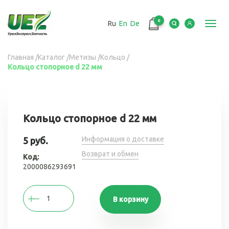
Перейти
к
0
Ru
En
De
основному
Toggl
содержанию
navig
Вы
Главная
/
Каталог
/
Метизы
/
Кольцо
/
Кольцо стопорное d 22 мм
здесь
Кольцо стопорное d 22 мм
Информация о доставке
5 руб.
Возврат и обмен
Код:
2000086293691
В корзину