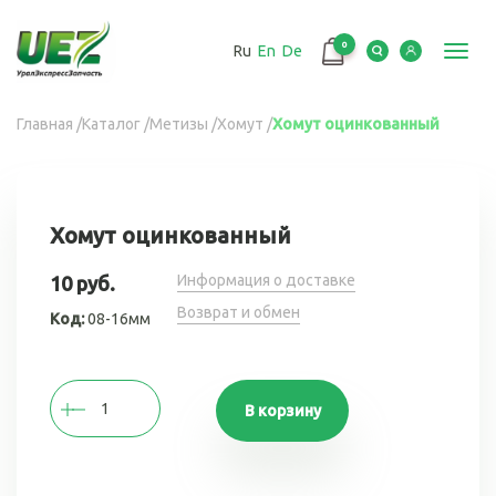
Перейти
к
0
Ru
En
De
основному
Toggl
содержанию
navig
Вы
Главная
/
Каталог
/
Метизы
/
Хомут
/
Хомут оцинкованный
здесь
Хомут оцинкованный
Информация о доставке
10 руб.
Возврат и обмен
Код:
08-16мм
В корзину