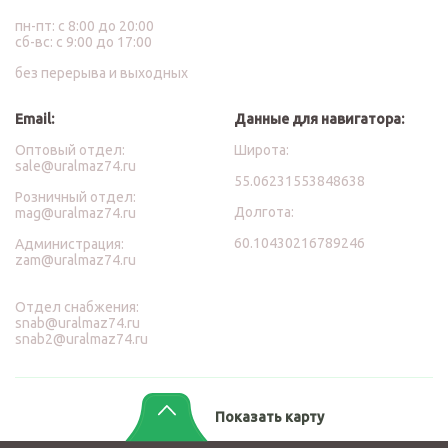
пн-пт: с 8:00 до 20:00
сб-вс: с 9:00 до 17:00
без перерыва и выходных
Email:
Данные для навигатора:
Оптовый отдел:
Широта:
sale@uralmaz74.ru
55.06231553848638
Розничный отдел:
Долгота:
mag@uralmaz74.ru
60.10430216789246
Администрация:
zam@uralmaz74.ru
Отдел снабжения:
snab@uralmaz74.ru
snab2@uralmaz74.ru
Показать карту