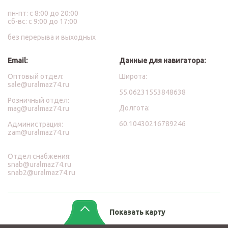
пн-пт: с 8:00 до 20:00
сб-вс: с 9:00 до 17:00
без перерыва и выходных
Email:
Данные для навигатора:
Оптовый отдел:
Широта:
sale@uralmaz74.ru
55.06231553848638
Розничный отдел:
Долгота:
mag@uralmaz74.ru
60.10430216789246
Администрация:
zam@uralmaz74.ru
Отдел снабжения:
snab@uralmaz74.ru
snab2@uralmaz74.ru
Показать карту