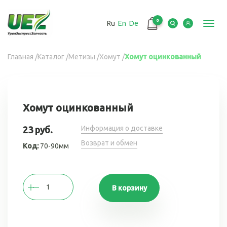
Перейти
к
0
Ru
En
De
основному
Toggl
содержанию
navig
Вы
Главная
/
Каталог
/
Метизы
/
Хомут
/
Хомут оцинкованный
здесь
Хомут оцинкованный
Информация о доставке
23 руб.
Возврат и обмен
Код:
70-90мм
В корзину