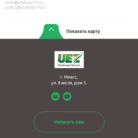
snab@uralmaz74.ru
snab2@uralmaz74.ru
Показать карту
г. Миасс,
ул. 8 июля, дом 5.
Написать нам