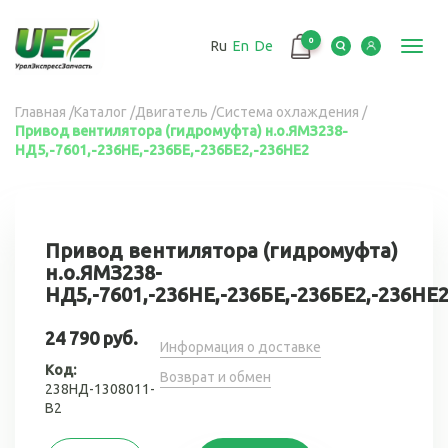
Перейти
к
0
Ru
En
De
основному
Toggl
содержанию
navig
Вы
Главная
/
Каталог
/
Двигатель
/
Система охлаждения
/
Привод вентилятора (гидромуфта) н.о.ЯМЗ238-
здесь
НД5,-7601,-236НЕ,-236БЕ,-236БЕ2,-236НЕ2
Привод вентилятора (гидромуфта)
н.о.ЯМЗ238-
НД5,-7601,-236НЕ,-236БЕ,-236БЕ2,-236НЕ
24 790 руб.
Информация о доставке
Код:
Возврат и обмен
238НД-1308011-
В2