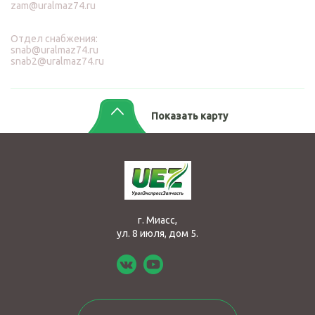
zam@uralmaz74.ru
Отдел снабжения:
snab@uralmaz74.ru
snab2@uralmaz74.ru
Показать карту
г. Миасс,
ул. 8 июля, дом 5.