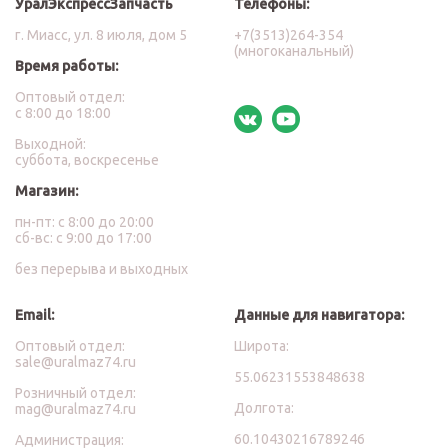
УралЭкспрессЗапчасть
Телефоны:
г. Миасс, ул. 8 июля, дом 5
+7(3513)264-354
(многоканальный)
Время работы:
Оптовый отдел:
с 8:00 до 18:00
Выходной:
суббота, воскресенье
Магазин:
пн-пт: с 8:00 до 20:00
сб-вс: с 9:00 до 17:00
без перерыва и выходных
Email:
Данные для навигатора:
Оптовый отдел:
Широта:
sale@uralmaz74.ru
55.06231553848638
Розничный отдел:
Долгота:
mag@uralmaz74.ru
60.10430216789246
Администрация: