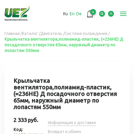
Перейти
к
0
Ru
En
De
основному
Toggl
содержанию
navig
Вы
Главная
/
Каталог
/
Двигатель
/
Система охлаждения
/
Крыльчатка вентилятора,полиамид-пластик, (=236НЕ) Д
здесь
посадочного отверстия 65мм, наружный диаметр по
лопастям 550мм
Крыльчатка
вентилятора,полиамид-пластик,
(=236НЕ) Д посадочного отверстия
65мм, наружный диаметр по
лопастям 550мм
2 333 руб.
Информация о доставке
Код:
Возврат и обмен