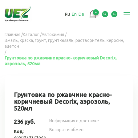
Перейти
к
0
Ru
En
De
основному
Toggl
содержанию
navig
Вы
Главная
/
Каталог
/
Автохимия
/
Эмаль, краска, грунт, грунт-эмаль, растворитель, керосин,
здесь
ацетон
/
Грунтовка по ржавчине красно-коричневый Decorix,
аэрозоль, 520мл
Грунтовка по ржавчине красно-
коричневый Decorix, аэрозоль,
520мл
Информация о доставке
236 руб.
Возврат и обмен
Код:
4650070371645