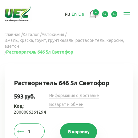
Перейти
к
0
Ru
En
De
основному
Toggl
содержанию
navig
Вы
Главная
/
Каталог
/
Автохимия
/
Эмаль, краска, грунт, грунт-эмаль, растворитель, керосин,
здесь
ацетон
/
Растворитель 646 5л Светофор
Растворитель 646 5л Светофор
Информация о доставке
593 руб.
Возврат и обмен
Код:
2000086261294
В корзину