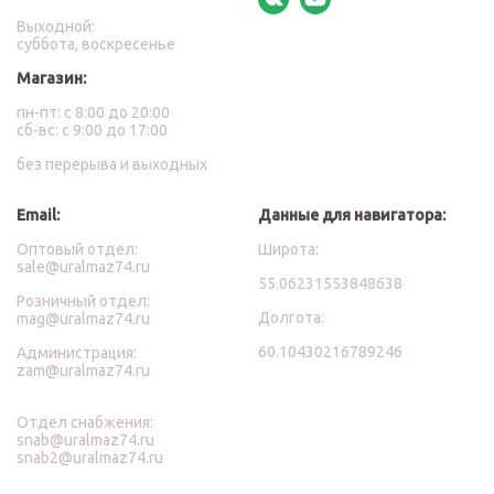
Выходной:
суббота, воскресенье
Магазин:
пн-пт: с 8:00 до 20:00
сб-вс: с 9:00 до 17:00
без перерыва и выходных
Email:
Данные для навигатора:
Оптовый отдел:
Широта:
sale@uralmaz74.ru
55.06231553848638
Розничный отдел:
Долгота:
mag@uralmaz74.ru
60.10430216789246
Администрация:
zam@uralmaz74.ru
Отдел снабжения:
snab@uralmaz74.ru
snab2@uralmaz74.ru