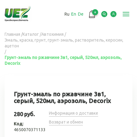
Перейти
к
0
Ru
En
De
основному
Toggl
содержанию
navig
Вы
Главная
/
Каталог
/
Автохимия
/
Эмаль, краска, грунт, грунт-эмаль, растворитель, керосин,
здесь
ацетон
/
Грунт-эмаль по ржавчине 3в1, серый, 520мл, аэрозоль,
Decorix
Грунт-эмаль по ржавчине 3в1,
серый, 520мл, аэрозоль, Decorix
Информация о доставке
280 руб.
Возврат и обмен
Код:
4650070371133