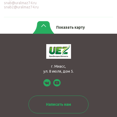
snab@uralmaz74.ru
snab2@uralmaz74.ru
Показать карту
г. Миасс,
ул. 8 июля, дом 5.
Написать нам