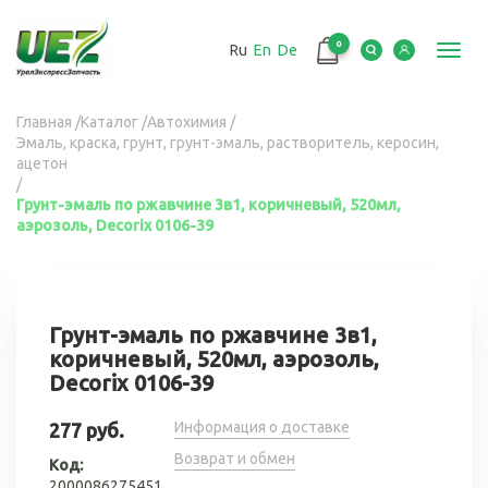
Перейти
к
0
Ru
En
De
основному
Toggl
содержанию
navig
Вы
Главная
/
Каталог
/
Автохимия
/
Эмаль, краска, грунт, грунт-эмаль, растворитель, керосин,
здесь
ацетон
/
Грунт-эмаль по ржавчине 3в1, коричневый, 520мл,
аэрозоль, Decorix 0106-39
Грунт-эмаль по ржавчине 3в1,
коричневый, 520мл, аэрозоль,
Decorix 0106-39
Информация о доставке
277 руб.
Возврат и обмен
Код:
2000086275451